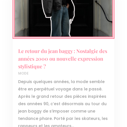
Le retour du jean baggy : Nostalgie des
années 2000 ou nouvelle expression
stylistique ?
MODE
Depuis quelques années, la mode semble
être en perpétuel voyage dans le passé.
Après le grand retour des pièces inspirées
des années 90, c’est désormais au tour du
jean baggy de s’imposer comme une
tendance phare. Porté par les skateurs, les
rappeurs et les amateurs...