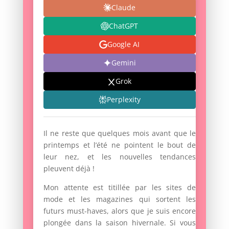
Claude
ChatGPT
Google AI
Gemini
Grok
Perplexity
Il ne reste que quelques mois avant que le
printemps et l’été ne pointent le bout de
leur nez, et les nouvelles tendances
pleuvent déjà !
Mon attente est titillée par les sites de
mode et les magazines qui sortent les
futurs must-haves, alors que je suis encore
plongée dans la saison hivernale. Si vous