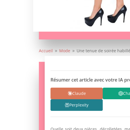
Accueil
Mode
Une tenue de soirée habillé
9
9
Résumer cet article avec votre IA pr
Claude
Ch
Perplexity
Quelle soit deux pièces, décolletées, 