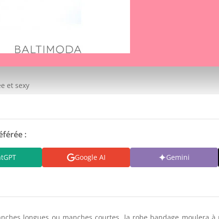
e et sexy
éférée :
atGPT
Google AI
Gemini
manches longues ou manches courtes, la robe bandage moulera à m