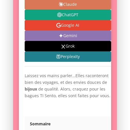
Claude
ChatGPT
Google AI
Gemini
Grok
Perplexity
Laissez vos mains parler…Elles raconteront
bien des voyages, et des envies douces de
bijoux
de qualité. Alors, craquez pour les
bagues TI Sento, elles sont faites pour vous.
Sommaire