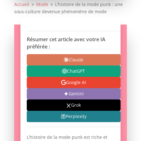
Accueil
Mode
L’histoire de la mode punk : une
9
9
sous-culture devenue phénomène de mode
Résumer cet article avec votre IA
préférée :
Claude
ChatGPT
Google AI
Gemini
Grok
Perplexity
L’histoire de la mode punk est riche et