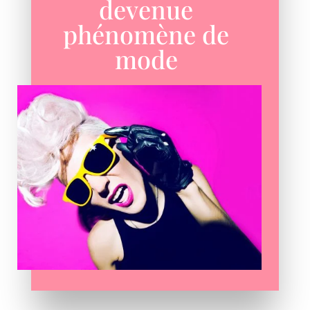
devenue
phénomène de
mode