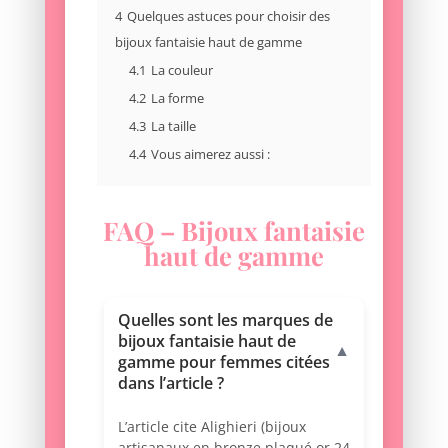
4
Quelques astuces pour choisir des
bijoux fantaisie haut de gamme
4.1
La couleur
4.2
La forme
4.3
La taille
4.4
Vous aimerez aussi :
FAQ – Bijoux fantaisie
haut de gamme
Quelles sont les marques de
bijoux fantaisie haut de
▼
gamme pour femmes citées
dans l’article ?
L’article cite Alighieri (bijoux
artisanaux en bronze plaqué or 24