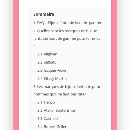
Sommaire
1
FAQ – Bijoux fantaisie haut de gamme
2
Quelles sont les marques de bijoux
fantaisie haut de gamme pour femmes
?
2.1
Alighieri
2.2
SafSafu
2.3
Jacquie Aiche
2.4
Kitesy Martin
3
Les marques de bijoux fantaisie pour
hommes qu’il ne faut pas rater
3.1
Harpo
3.2
Atelier Septentrion
3.3
Castfeld
3.4
Robert Geller