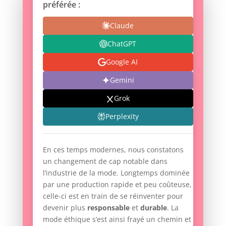
préférée :
Claude
ChatGPT
Google AI
Gemini
Grok
Perplexity
En ces temps modernes, nous constatons
un changement de cap notable dans
l’industrie de la mode. Longtemps dominée
par une production rapide et peu coûteuse,
celle-ci est en train de se réinventer pour
devenir plus
responsable
et
durable
. La
mode éthique s’est ainsi frayé un chemin et