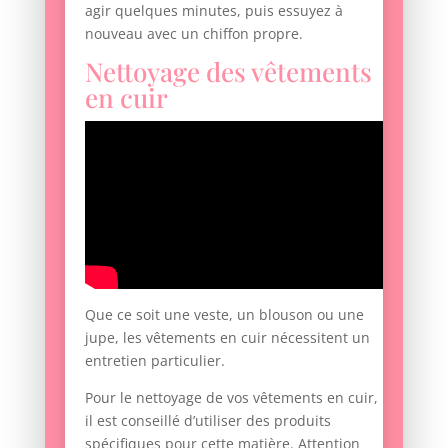
agir quelques minutes, puis essuyez à
nouveau avec un chiffon propre.
Nettoyage des vêtements
en cuir
Que ce soit une veste, un blouson ou une
jupe, les vêtements en cuir nécessitent un
entretien particulier.
Pour le nettoyage de vos vêtements en cuir,
il est conseillé d’utiliser des produits
spécifiques pour cette matière. Attention