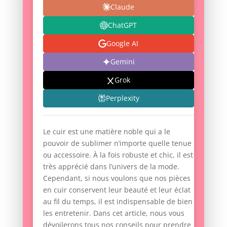
Claude
ChatGPT
Google AI
Gemini
Grok
Perplexity
Le cuir est une matière noble qui a le
pouvoir de sublimer n’importe quelle tenue
ou accessoire. À la fois robuste et chic, il est
très apprécié dans l’univers de la mode.
Cependant, si nous voulons que nos pièces
en cuir conservent leur beauté et leur éclat
au fil du temps, il est indispensable de bien
les entretenir. Dans cet article, nous vous
dévoilerons tous nos conseils pour prendre