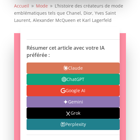
Accueil
Mode
L’histoire des créateurs de mode
9
9
emblématiques tels que Chanel, Dior, Yves Saint
Laurent, Alexander McQueen et Karl Lagerfeld
Résumer cet article avec votre IA
préférée :
Claude
ChatGPT
Google AI
Gemini
Grok
Perplexity