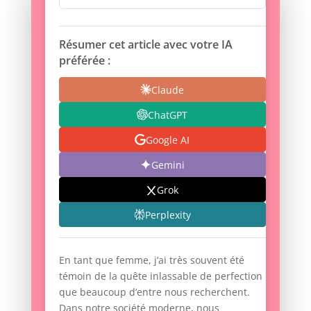
Résumer cet article avec votre IA
préférée :
Claude
ChatGPT
Google AI
Gemini
Grok
Perplexity
En tant que femme, j’ai très souvent été
témoin de la quête inlassable de perfection
que beaucoup d’entre nous recherchent.
Dans notre société moderne, nous