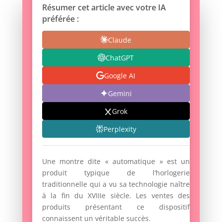
Résumer cet article avec votre IA
préférée :
Claude
ChatGPT
Google AI
Gemini
Grok
Perplexity
Une montre dite « automatique » est un
produit typique de l’horlogerie
traditionnelle qui a vu sa technologie naître
à la fin du XVIIIe siècle. Les ventes des
produits présentant ce dispositif
connaissent un véritable succès.