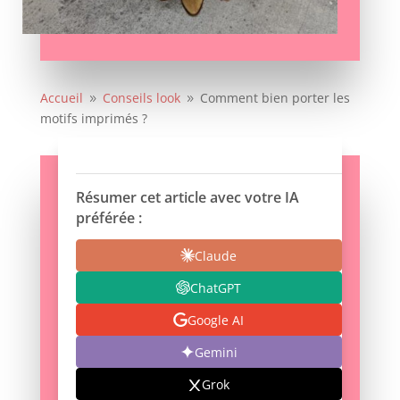
Accueil
Conseils look
Comment bien porter les
9
9
motifs imprimés ?
Résumer cet article avec votre IA
préférée :
Claude
ChatGPT
Google AI
Gemini
Grok