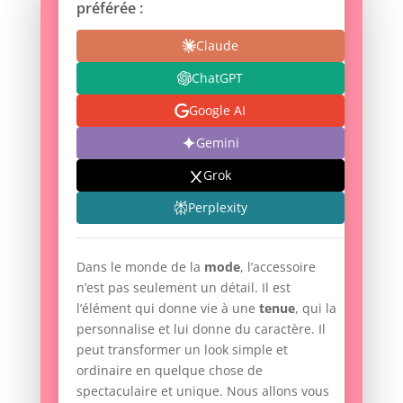
préférée :
Claude
ChatGPT
Google AI
Gemini
Grok
Perplexity
Dans le monde de la
mode
, l’accessoire
n’est pas seulement un détail. Il est
l’élément qui donne vie à une
tenue
, qui la
personnalise et lui donne du caractère. Il
peut transformer un look simple et
ordinaire en quelque chose de
spectaculaire et unique. Nous allons vous