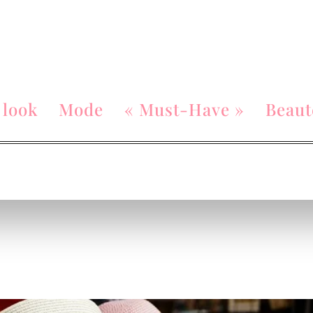
 look
Mode
« Must-Have »
Beaut