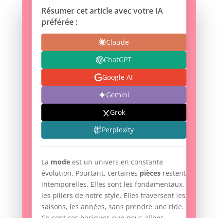
Résumer cet article avec votre IA
préférée :
Claude
ChatGPT
Google AI
Gemini
Grok
Perplexity
La
mode
est un univers en constante
évolution. Pourtant, certaines
pièces
restent
intemporelles. Elles sont les fondamentaux,
les piliers de notre style. Elles traversent les
saisons, les années, sans prendre une ride.
Ce sont ces basiques que nous allons