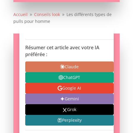
Accueil
Conseils look
Les différents types de
9
9
pulls pour homme
Résumer cet article avec votre IA
préférée :
Claude
ChatGPT
Google AI
Gemini
Grok
Perplexity