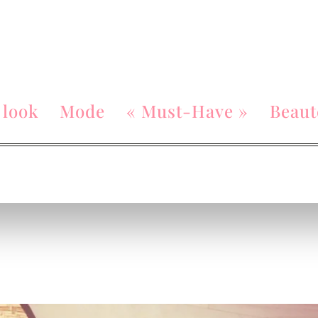
 look
Mode
« Must-Have »
Beaut