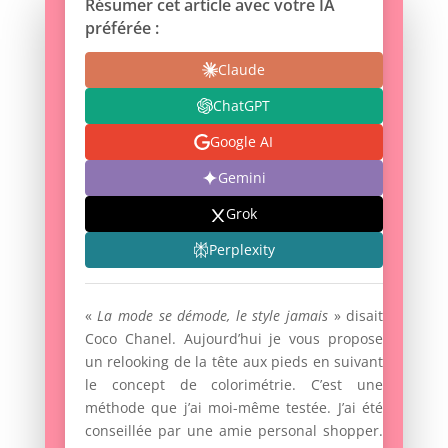
Résumer cet article avec votre IA
préférée :
Claude
ChatGPT
Google AI
Gemini
Grok
Perplexity
«
La mode se démode, le style jamais
» disait
Coco Chanel. Aujourd’hui je vous propose
un relooking de la tête aux pieds en suivant
le concept de colorimétrie. C’est une
méthode que j’ai moi-même testée. J’ai été
conseillée par une amie personal shopper.