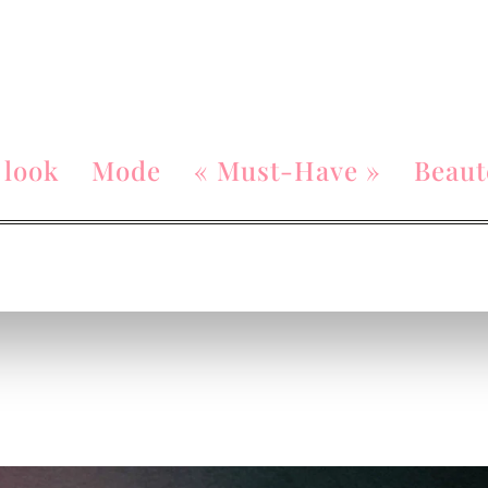
 look
Mode
« Must-Have »
Beaut