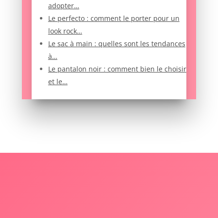
adopter…
Le perfecto : comment le porter pour un
look rock…
Le sac à main : quelles sont les tendances
à…
Le pantalon noir : comment bien le choisir
et le…