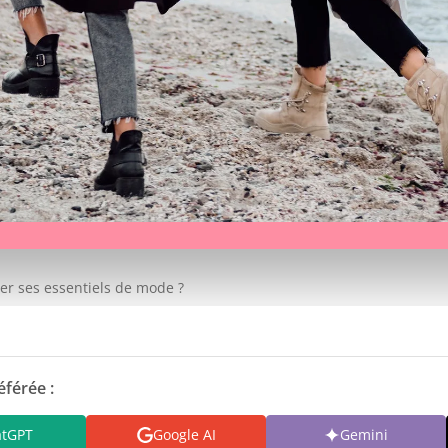
r ses essentiels de mode ?
éférée :
atGPT
Google AI
Gemini