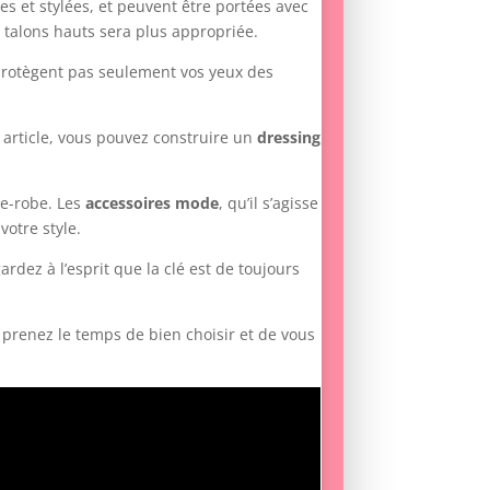
les et stylées, et peuvent être portées avec
 talons hauts sera plus appropriée.
 protègent pas seulement vos yeux des
 article, vous pouvez construire un
dressing
de-robe. Les
accessoires mode
, qu’il s’agisse
votre style.
rdez à l’esprit que la clé est de toujours
, prenez le temps de bien choisir et de vous