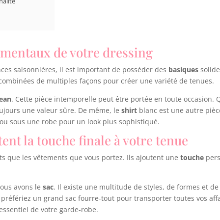
nalité
damentaux de votre dressing
ces saisonnières, il est important de posséder des
basiques
solide
 combinées de multiples façons pour créer une variété de tenues.
jean
. Cette pièce intemporelle peut être portée en toute occasion. 
oujours une valeur sûre. De même, le
shirt
blanc est une autre pièce
ou sous une robe pour un look plus sophistiqué.
ent la touche finale à votre tenue
ts que les vêtements que vous portez. Ils ajoutent une
touche
pers
nous avons le
sac
. Il existe une multitude de styles, de formes et d
préfériez un grand sac fourre-tout pour transporter toutes vos affa
 essentiel de votre garde-robe.