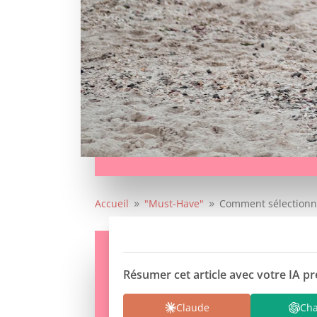
Accueil
"Must-Have"
Comment sélectionne
9
9
Résumer cet article avec votre IA pr
Claude
Ch