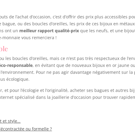
ts de l’achat d’occasion, c’est d’offrir des prix plus accessibles p
e bague, ou des boucles d’oreilles, les prix de ces bijoux en métau
ens ont un
meilleur rapport qualité-prix
que les neufs, et une bijout
rte-monnaie vous remerciera !
ble
ou les boucles d’oreilles, mais ce n’est pas très respectueux de l’
éco-responsable
, en évitant que de nouveaux bijoux en or jaune ou
 l’environnement. Pour ne pas agir davantage négativement sur la 
plus écologique.
, et pour l’écologie et l’originalité, acheter ses bagues et autres bi
nternet spécialisé dans la joaillerie d’occasion pour trouver rapid
t et style…
écontractée ou formelle ?