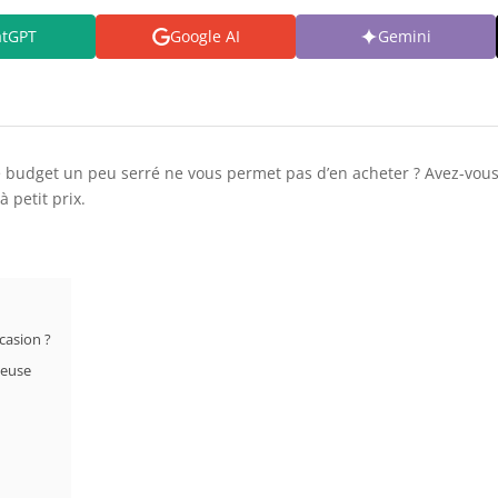
atGPT
Google AI
Gemini
e budget un peu serré ne vous permet pas d’en acheter ? Avez-vous
à petit prix.
casion ?
geuse