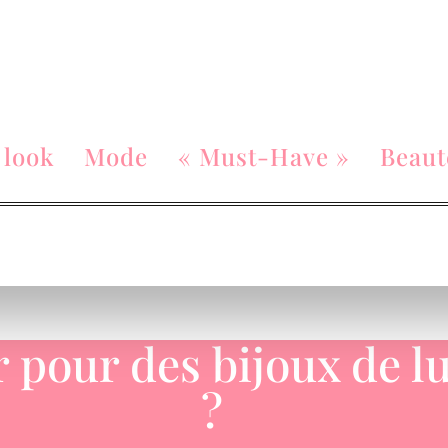
 look
Mode
« Must-Have »
Beaut
 pour des bijoux de l
?