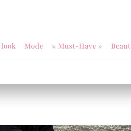
 look
Mode
« Must-Have »
Beaut