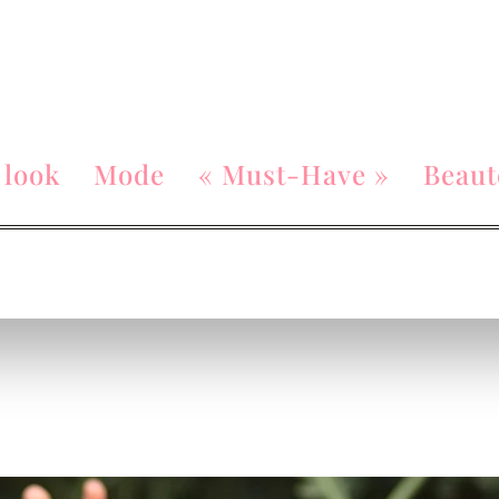
 look
Mode
« Must-Have »
Beaut