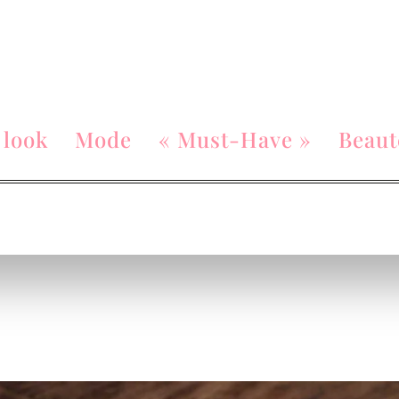
 look
Mode
« Must-Have »
Beaut