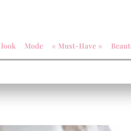
 look
Mode
« Must-Have »
Beaut