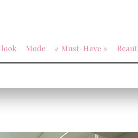
 look
Mode
« Must-Have »
Beaut