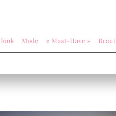
 look
Mode
« Must-Have »
Beaut